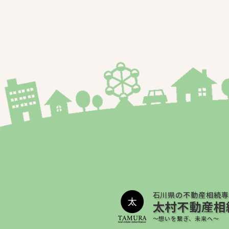
石川県の不動産相続専
太村不動産相
～想いを繋ぎ、未来へ～